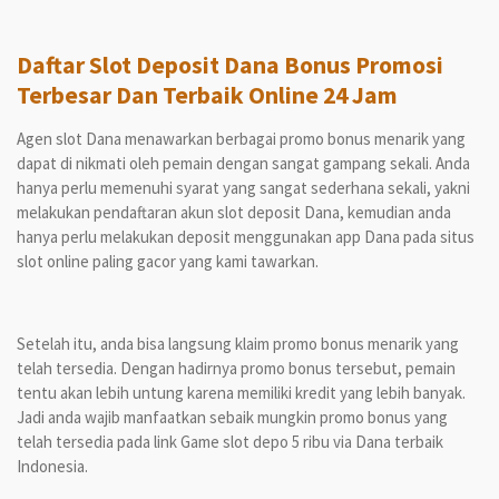
Daftar Slot Deposit Dana Bonus Promosi
Terbesar Dan Terbaik Online 24 Jam
Agen slot Dana menawarkan berbagai promo bonus menarik yang
dapat di nikmati oleh pemain dengan sangat gampang sekali. Anda
hanya perlu memenuhi syarat yang sangat sederhana sekali, yakni
melakukan pendaftaran akun slot deposit Dana, kemudian anda
hanya perlu melakukan deposit menggunakan app Dana pada situs
slot online paling gacor yang kami tawarkan.
Setelah itu, anda bisa langsung klaim promo bonus menarik yang
telah tersedia. Dengan hadirnya promo bonus tersebut, pemain
tentu akan lebih untung karena memiliki kredit yang lebih banyak.
Jadi anda wajib manfaatkan sebaik mungkin promo bonus yang
telah tersedia pada link Game slot depo 5 ribu via Dana terbaik
Indonesia.