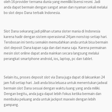
oleh 16 provider ternama dunia yang memiliki lisensi resmi. Jadi
anda dapat bermain dengan sangat aman dan nyaman sekali melalui
bo slot depo Dana terbaik Indonesia.
Slot Dana sekarang jadi pilihan utama sloter mania di Indonesia
karena hadir dengan sistem operasional 24 jam nonstop setiap hari.
Terobosan ini tentu semakin memudahkan anda untuk bisa bermain
slot deposit Dana kapan saja dan dari mana saja. Karena permainan
mesin slot online dapat anda mainkan secara langsung melalui
perangkat smartphone android, ios, laptop, pc dan tablet.
Selain itu, proses deposit slot via Dana juga dapat di laksankan 24
jam full setiap hari. Jadi anda bisa leluasa untuk menentukan jadwal
bermain slot Dana sesuai dengan waktu luang yang anda miliki.
Dengan begitu, anda juga dapat lebih fokus ketika bermain dan
membuka peluang anda untuk jackpot maxwin dengan lebih
gampang.